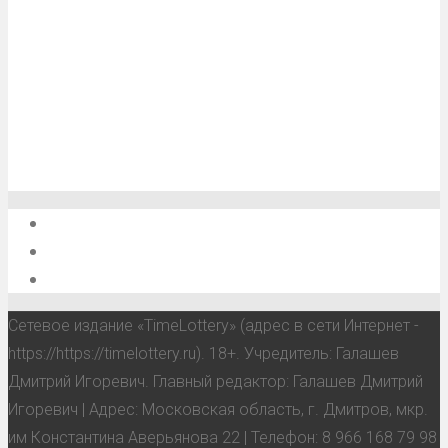
О проекте
Обратная связь
Анонсы, мероприятия, события
Сетевое издание «TimeLottery» (адрес в сети Интернет -
https://https://timelottery.ru). 18+. Учредитель: Галашев
Дмитрий Игоревич. Главный редактор: Галашев Дмитрий
Игоревич | Адрес: Московская область, г. Дмитров, мкр.
им Константина Аверьянова 22 | Телефон: 8 966 168 79 98