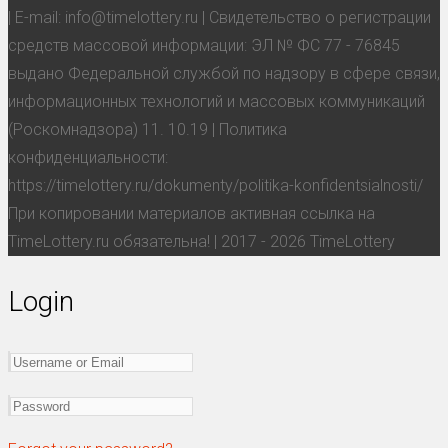
| E-mail: info@timelottery.ru | Свидетельство о регистрации
средств массовой информации: ЭЛ № ФС 77 - 76845
выдано Федеральной службой по надзору в сфере связи,
информационных технологий и массовых коммуникаций
(Роскомнадзора) 11. 10.19 | Политика
конфиденциальности:
https://timelottery.ru/dokumenty/politika-konfidentsialnosti/
При копировании материалов активная ссылка на
TimeLottery.ru обязательна! | 2017 - 2026 TimeLottery
Login