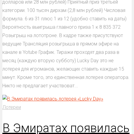
долларов или 28 млн рублей) Приятный приз третьей
категории. 100 тысяч дирхам (2,8 млн рублей) Числовая
формула. 6 из 31 плюс 1 из 12 (удобно ставить на даты)
Вероятность выигрыша главного приза 1 к 8 835 372
Розыгрыш на лототроне. В кадре также присутствуют
ведущие Трансляция розыгрыша в прямом эфире на
канале в Yotube График. Тиражи проходят два раза в
месяц (каждую вторую субботу) Lucky Day это не
лотерея для игроманов, желающих ставить каждые 15
минут. Кроме того, это единственная лотерея оператора.
Никто не предлагает участвоват...
Лотереи
В Эмиратах появилась