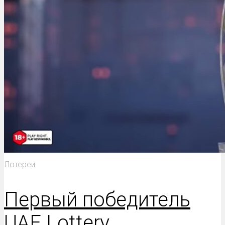
Лотереи
Первый победитель
UAE Lottery,