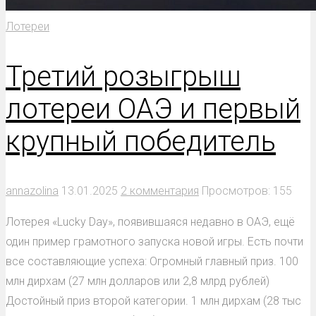
Лотереи
Третий розыгрыш
лотереи ОАЭ и первый
крупный победитель
annazolina
13.01.2025
2 комментария
Просмотров: 155
Лотерея «Lucky Day», появившаяся недавно в ОАЭ, ещё
один пример грамотного запуска новой игры. Есть почти
все составляющие успеха: Огромный главный приз. 100
млн дирхам (27 млн долларов или 2,8 млрд рублей)
Достойный приз второй категории. 1 млн дирхам (28 тыс