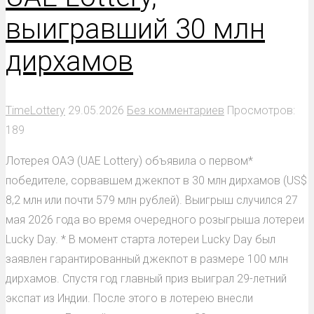
выигравший 30 млн
дирхамов
TimeLottery
29.05.2026
Без комментариев
Просмотров:
189
Лотерея ОАЭ (UAE Lottery) объявила о первом*
победителе, сорвавшем джекпот в 30 млн дирхамов (US$
8,2 млн или почти 579 млн рублей). Выигрыш случился 27
мая 2026 года во время очередного розыгрыша лотереи
Lucky Day. * В момент старта лотереи Lucky Day был
заявлен гарантированный джекпот в размере 100 млн
дирхамов. Спустя год главный приз выиграл 29-летний
экспат из Индии. После этого в лотерею внесли