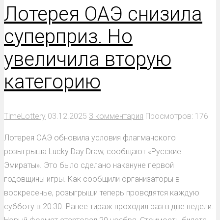
Лотерея ОАЭ снизила
суперприз. Но
увеличила вторую
категорию
TimeLottery
03.12.2025
3 комментария
Просмотров: 176
Лотерея ОАЭ обновила условия флагманского
розыгрыша Lucky Day Draw, сообщают «Русские
Эмираты». Это было сделано накануне первой
годовщины игры. Как сообщили организаторы в
воскресенье, розыгрыши теперь проводятся каждую
субботу в 20:30. Ранее тираж проходил раз в две недели.