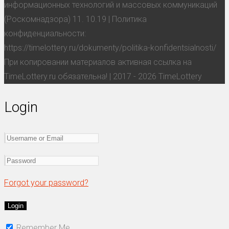
информационных технологий и массовых коммуникаций
(Роскомнадзора) 11. 10.19 | Политика
конфиденциальности:
https://timelottery.ru/dokumenty/politika-konfidentsialnosti/
При копировании материалов активная ссылка на
TimeLottery.ru обязательна! | 2017 - 2026 TimeLottery
Login
Forgot your password?
Remember Me