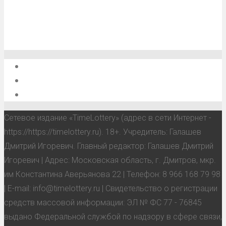
О проекте
Обратная связь
Анонсы, мероприятия, события
Сетевое издание «TimeLottery» (адрес в сети Интернет -
https://https://timelottery.ru). 18+. Учредитель: Галашев
Дмитрий Игоревич. Главный редактор: Галашев Дмитрий
Игоревич | Адрес: Московская область, г. Дмитров, мкр.
им Константина Аверьянова 22 | Телефон: 8 966 168 79 98
| E-mail: info@timelottery.ru | Свидетельство о регистрации
средств массовой информации: ЭЛ № ФС 77 - 76845
выдано Федеральной службой по надзору в сфере связи,