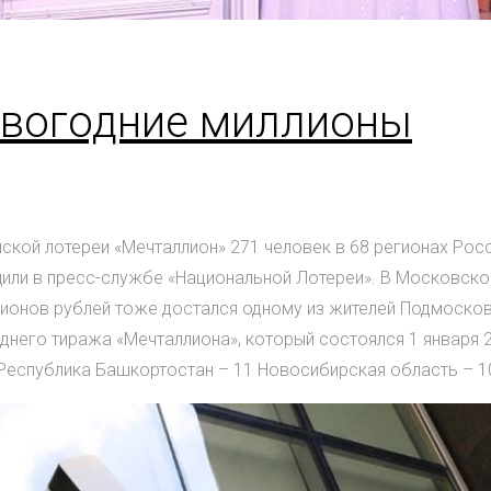
овогодние миллионы
кой лотереи «Мечталлион» 271 человек в 68 регионах Росс
или в пресс-службе «Национальной Лотереи». В Московско
лионов рублей тоже достался одному из жителей Подмосков
днего тиража «Мечталлиона», который состоялся 1 января 
Республика Башкортостан – 11 Новосибирская область – 10