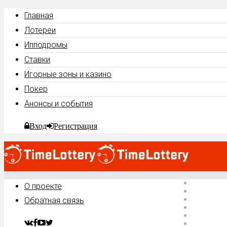
Главная
Лотереи
Ипподромы
Ставки
Игорные зоны и казино
Покер
Анонсы и события
Вход
Регистрация
Главная
О проекте
Лотереи
Ипподро
Обратная связь
Ставки
Игорные 
Покер