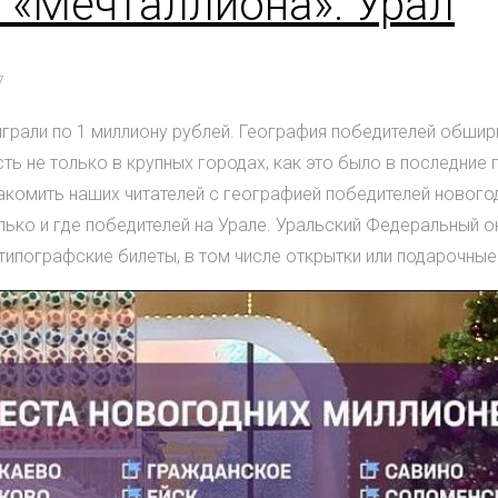
 «Мечталлиона». Урал
7
грали по 1 миллиону рублей. География победителей обшир
ть не только в крупных городах, как это было в последние
накомить наших читателей с географией победителей новог
ько и где победителей на Урале. Уральский Федеральный ок
типографские билеты, в том числе открытки или подарочные