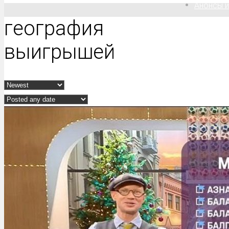
Анонсы и
география
выигрышей