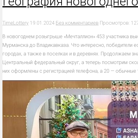
География новогоднего
TimeLottery
19.01.2024
Без комментариев
Просмотров: 12
В новогоднем розыгрыше «Мечталлион» 453 участника выи
Мурманска до Владикавказа. Что интересно, победители ес
городах, а также в поселках и в деревнях. Продолжаем з
Центральный федеральный округ, а теперь посмотрим скол
них оформлены с регистрацией телефона, а 20 — обычные 