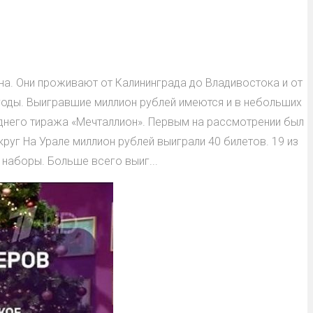
на. Они проживают от Калининграда до Владивостока и от
 годы. Выигравшие миллион рублей имеются и в небольших
однего тиража «Мечталлион». Первым на рассмотрении был
руг На Урале миллион рублей выиграли 40 билетов. 19 из
 наборы. Больше всего выиг...