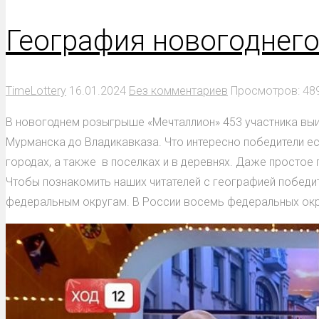
География новогоднего
TimeLottery
16.01.2024
Без комментариев
Просмотров: 48
В новогоднем розыгрыше «Мечталлион» 453 участника выиг
Мурманска до Владикавказа. Что интересно победители ес
городах, а также в поселках и в деревнях. Даже простое 
Чтобы познакомить наших читателей с географией победи
федеральным округам. В России восемь федеральных окру