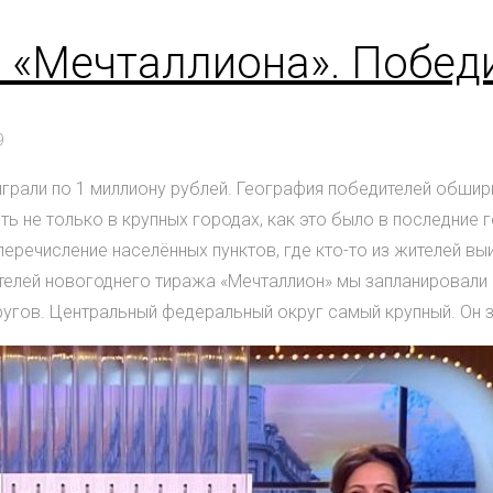
 «Мечталлиона». Побед
9
рали по 1 миллиону рублей. География победителей обширн
ть не только в крупных городах, как это было в последние
перечисление населённых пунктов, где кто-то из жителей в
телей новогоднего тиража «Мечталлион» мы запланировали 
гов. Центральный федеральный округ самый крупный. Он за