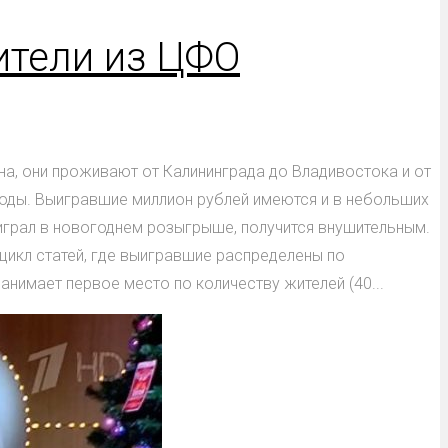
ители из ЦФО
а, они проживают от Калининграда до Владивостока и от
 годы. Выигравшие миллион рублей имеются и в небольших
ыиграл в новогоднем розыгрыше, получится внушительным.
цикл статей, где выигравшие распределены по
нимает первое место по количеству жителей (40...