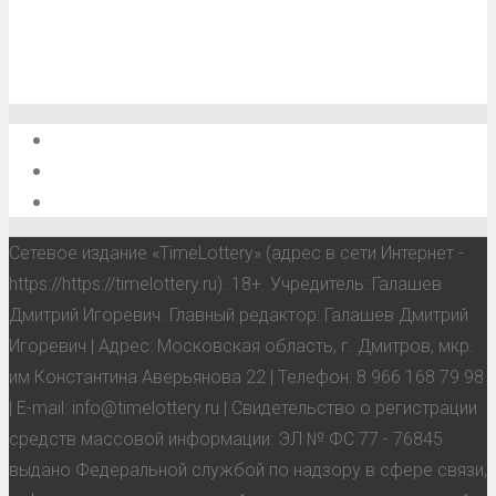
О проекте
Обратная связь
Анонсы, мероприятия, события
Сетевое издание «TimeLottery» (адрес в сети Интернет -
https://https://timelottery.ru). 18+. Учредитель: Галашев
Дмитрий Игоревич. Главный редактор: Галашев Дмитрий
Игоревич | Адрес: Московская область, г. Дмитров, мкр.
им Константина Аверьянова 22 | Телефон: 8 966 168 79 98
| E-mail: info@timelottery.ru | Свидетельство о регистрации
средств массовой информации: ЭЛ № ФС 77 - 76845
выдано Федеральной службой по надзору в сфере связи,