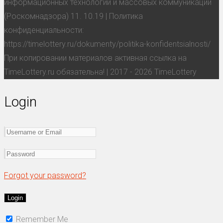
информационных технологий и массовых коммуникаций
(Роскомнадзора) 11. 10.19 | Политика
конфиденциальности:
https://timelottery.ru/dokumenty/politika-konfidentsialnosti/
При копировании материалов активная ссылка на
TimeLottery.ru обязательна! | 2017 - 2026 TimeLottery
Login
Forgot your password?
Remember Me