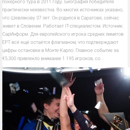
покерного тура в 2011 году. Биография победителя
практически неизвестна. Во многих источниках указано,
что Шевлякову 37 лет. Он родился в Саратове, сейчас
живет в Словении. Работает IT-специалистом. Источник:
СарИнформ. Для европейского игрока средних лимитов
EPT всё ещё остаётся флагманом, что подтверждают
цифры остановки в Монте-Карло. Главное событие за
€5,300 привлекло внимание 1 195 игроков, со...