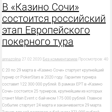
В «Казино Сочи»
состоится российский
этап Европейского
покерного тура
annazolina
27.02.2020
Без комментариев
Просмотров: 40
С 20 по 29 марта в «Казино Сочи» стартует крупнейший
турнир от PokerStars в 2020 году. Гарантия турнира
составит 122 300 000 рублей. В рамках EPT в «Казино
Сочи» состоится 25 турниров, крупнейшим из которых
станет Main Event с бай-ином 175 000 рублей. Главное
Событие стартует 24 марта и заканчивается 29 марта.