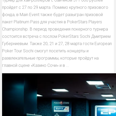
Турнир для хай-роллеров с бай-ином 371 000 рублей
пройдет с 27 по 29 марта. Помимо крупного призового
фонда, в Main Event также будет разыгран призовой
пакет Platinum Pass для участия в PokerStars Players
Championship. В период проведения покерного турнира
состоится встреча с послом PokerStars Sochi Дмитрием
Губерниевым. Также 20, 21 и 27, 28 марта гости European
Poker Tour Sochi смогут посетить концерты и
развлекательные программы, которые пройдут на
главной сцене «Казино Сочи» и в ...