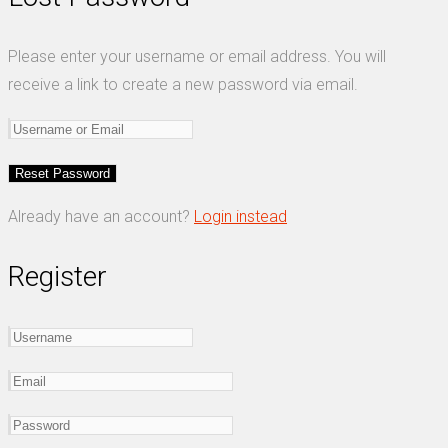
Please enter your username or email address. You will
receive a link to create a new password via email.
Already have an account?
Login instead
Register