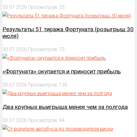
30.07.2026
Просмотров: 33
Результаты 51 тиража Фортуната (розыгрыш 30
июля)
30.07.2026
Просмотров: 73
«Фортуната» окупается и приносит прибыль
30.07.2026
Просмотров: 130
Два крупных выигрыша менее чем за полгода
30.07.2026
Просмотров: 94