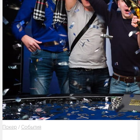
Покер
/
События