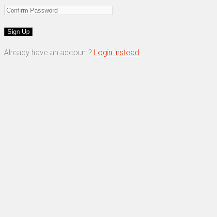
Already have an account?
Login instead