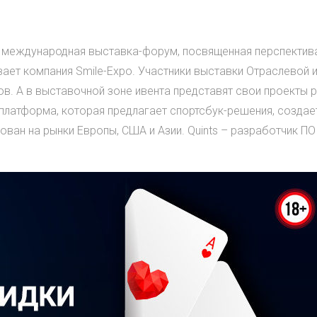
– международная выставка-форум, посвященная перспектив
ет компания Smile-Expo. Участники выставки Отраслевой и
ов. А в выставочной зоне ивента представят свои проекты 
 платформа, которая предлагает спортсбук-решения, создае
ван на рынки Европы, США и Азии. Quints – разработчик ПО