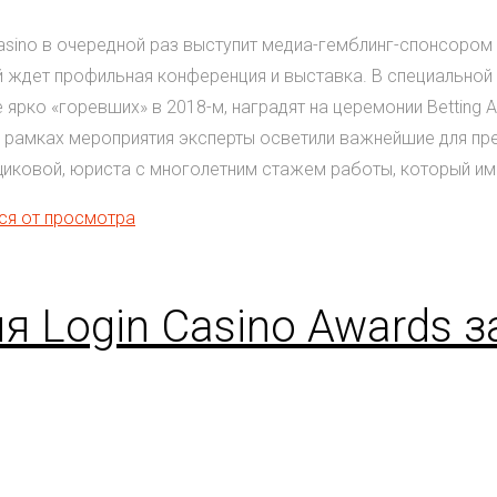
asino в очередной раз выступит медиа-гемблинг-спонсором
тей ждет профильная конференция и выставка. В специальной
е ярко «горевших» в 2018-м, наградят на церемонии Betting
 рамках мероприятия эксперты осветили важнейшие для пре
иковой, юриста с многолетним стажем работы, который име
я Login Casino Awards 