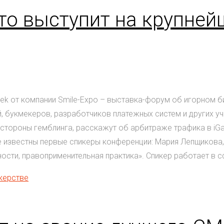
кто выступит на крупне
eek от компании Smile-Expo – выставка-форум об игорном 
, букмекеров, разработчиков платежных систем и других уч
тороны гемблинга, расскажут об арбитраже трафика в iGam
 известны первые спикеры конференции: Мария Лепщикова, 
ти, правоприменительная практика». Спикер работает в сфер