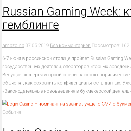
Russian Gaming Week: 
гемблинге
annazolina
07.05.2019
Без комментариев
Просмотров: 162
6-7 июня в российской столице пройдет Russian Gaming W
государственных деятелей, операторов игорных заведений
Ведущие эксперты игорной сферы раскроют юридические с
объяснят, как сохранить конфиденциальность данных. Уже
«Законодательные нововведения в букмекерской деятельнос
События