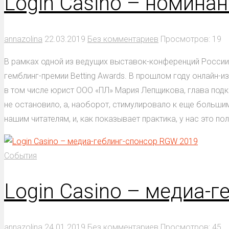
Login Casino – номина
annazolina
22.03.2019
Без комментариев
Просмотров: 19
В рамках одной из ведущих выставок-конференций России 
гемблинг-премии Betting Awards. В прошлом году онлайн-и
в том числе юрист ООО «ПЛ» Мария Лепщикова, глава подко
не остановило, а, наоборот, стимулировало к еще больш
нашим читателям, и, как показывает практика, у нас это п
События
Login Casino – медиа-
annazolina
24.01.2019
Без комментариев
Просмотров: 45