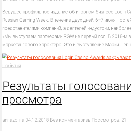
Ведущее профильное издание об игорном бизнесе Login C
Russian Gaming Week. В течение двух дней, 6–7 июня, гос
представителями компаний, а деятелей индустрии, наиболе
«Мы выступаем партнерами RGW не первый год. В 2018-м в
маркетингового характера. Это и выступление Марии Лепщ
События
Результаты голосовани
просмотра
annazolina
04.12.2018
Без комментариев
Просмотров: 21