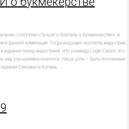
МИ о букмекерстве
лучение статуэтки «Лучшего портала о букмекерстве» в
ем в данной номинации. Тогда ведущие эксперты индустрии,
 издания перед индустрией. «Но команду Login Casino это
ь над улучшением контента. Наша цель – быть полезными
издания Елизавета Копань....
19