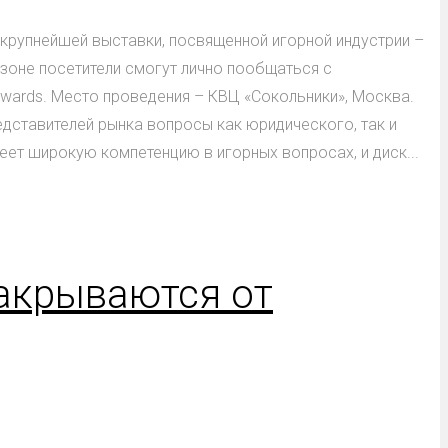
 крупнейшей выставки, посвященной игорной индустрии –
 зоне посетители смогут лично пообщаться с
 Awards. Место проведения – КВЦ «Сокольники», Москва.
дставителей рынка вопросы как юридического, так и
ет широкую компетенцию в игорных вопросах, и диск...
закрываются от