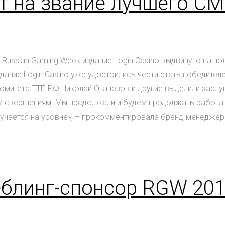
нт на звание лучшего С
Russian Gaming Week издание Login Casino выдвинуто на по
здание Login Casino уже удостоились чести стать победител
митета ТТП РФ Николай Оганезов и другие выделили заслуги
им свершениям. Мы продолжали и будем продолжать работат
олучается на уровне», – прокомментировала бренд-менеджер 
геблинг-спонсор RGW 20