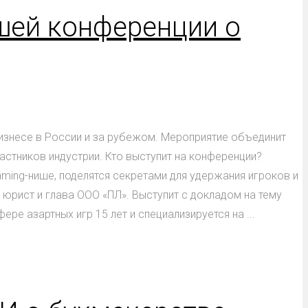
йшей конференции о
бизнесе в России и за рубежом. Мероприятие объединит
астников индустрии. Кто выступит на конференции?
ing-нише, поделятся секретами для удержания игроков и
юрист и глава ООО «ПЛ». Выступит с докладом на тему
е азартных игр 15 лет и специализируется на ...