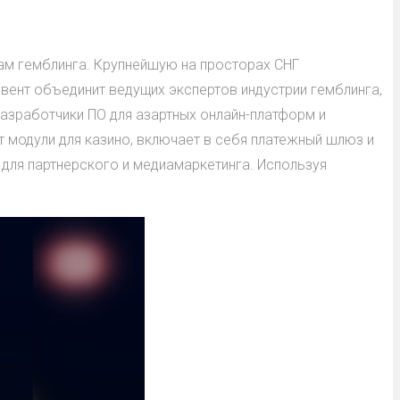
ам гемблинга. Крупнейшую на просторах СНГ
вент объединит ведущих экспертов индустрии гемблинга,
разработчики ПО для азартных онлайн-платформ и
т модули для казино, включает в себя платежный шлюз и
 для партнерского и медиамаркетинга. Используя