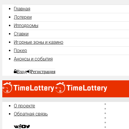
Главная
Лотереи
Ипподромы
Ставки
Игорные зоны и казино
Покер
Анонсы и события
Вход
Регистрация
Главная
О проекте
Лотереи
Ипподро
Обратная связь
Ставки
Игорные 
Покер