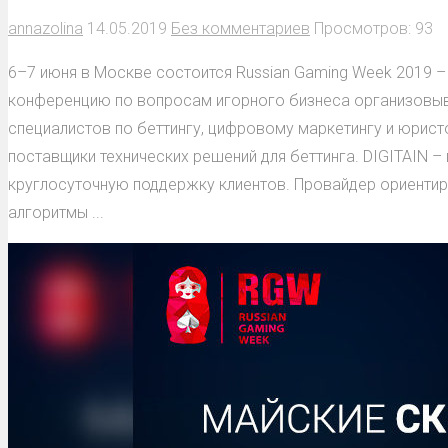
annazolina
14.05.2019
Без комментариев
Просмотров: 93
6–7 июня в Москве состоится Russian Gaming Week 2019 
конференцию по вопросам игорного бизнеса организовыва
специалистов по беттингу, цифровому маркетингу и юрист
поставщики технических решений для беттинга. DIGITAIN –
круглосуточную поддержку клиентов. Провайдер ориентиро
алгоритмы ...