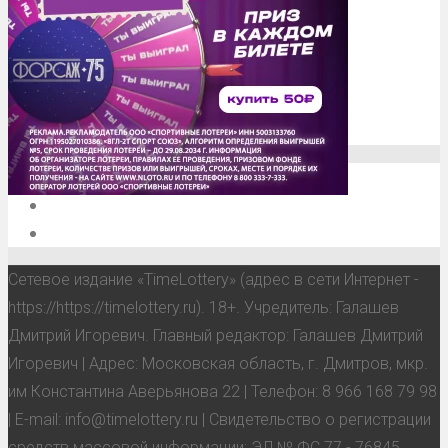
О проекте
Обратная связь
Анонсы, мероприятия, события
Сетевое издание «TimeLottery» (адрес в сети Интернет -
https://https://timelottery.ru). 18+. Учредитель: Галашев
Дмитрий Игоревич. Главный редактор: Галашев Дмитрий
Игоревич | Адрес: Московская область, г. Дмитров, мкр.
им Константина Аверьянова 22 | Телефон: 8 966 168 79 98
| E-mail: info@timelottery.ru | Свидетельство о регистрации
средств массовой информации: ЭЛ № ФС 77 - 76845