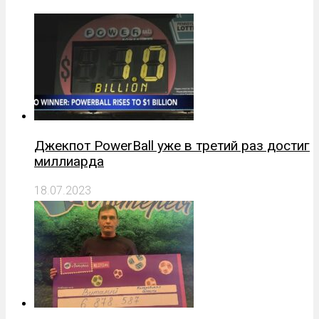
Джекпот PowerBall уже в третий раз достиг
миллиарда
18.07.2023