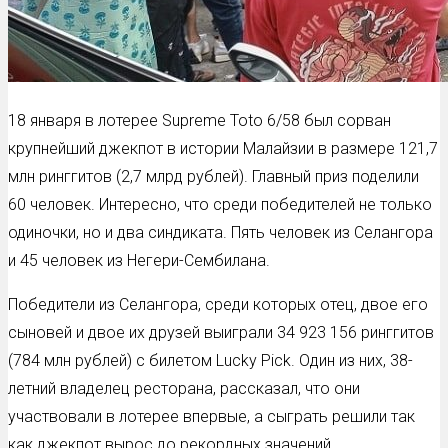
18 января в лотерее Supreme Toto 6/58 был сорван
крупнейший джекпот в истории Малайзии в размере 121,7
млн ​​ринггитов (2,7 млрд рублей). Главный приз поделили
60 человек. Интересно, что среди победителей не только
одиночки, но и два синдиката. Пять человек из Селангора
и 45 человек из Негери-Сембилана.
Победители из Селангора, среди которых отец, двое его
сыновей и двое их друзей выиграли 34 923 156 ринггитов
(784 млн рублей) с билетом Lucky Pick. Один из них, 38-
летний владелец ресторана, рассказал, что они
участвовали в лотерее впервые, а сыграть решили так
как джекпот вырос до рекордных значений.