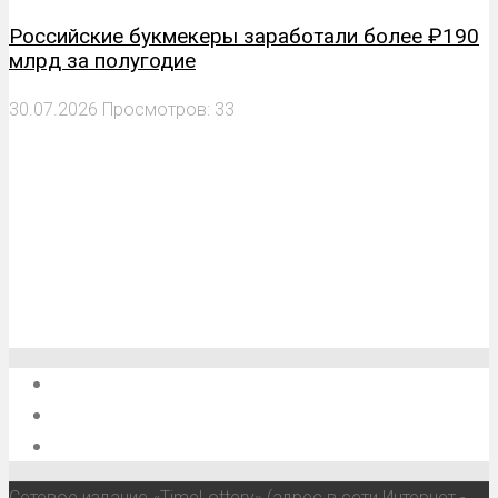
Российские букмекеры заработали более ₽190
млрд за полугодие
30.07.2026
Просмотров: 33
О проекте
Обратная связь
Анонсы, мероприятия, события
Сетевое издание «TimeLottery» (адрес в сети Интернет -