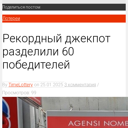
Поделиться постом
Лотереи
Рекордный джекпот
разделили 60
победителей
By
TimeLottery
on
25.01.2025
3 комментария
/
Просмотров: 99