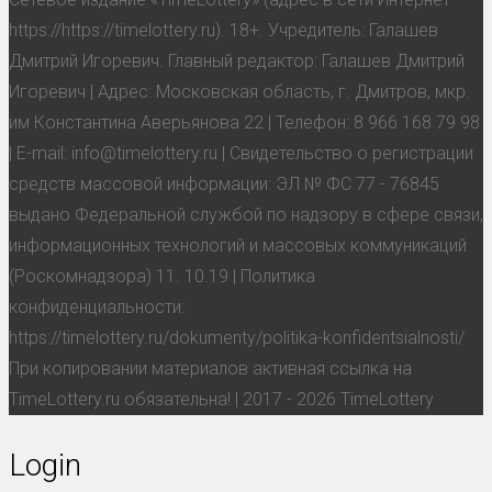
https://https://timelottery.ru). 18+. Учредитель: Галашев
Дмитрий Игоревич. Главный редактор: Галашев Дмитрий
Игоревич | Адрес: Московская область, г. Дмитров, мкр.
им Константина Аверьянова 22 | Телефон: 8 966 168 79 98
| E-mail: info@timelottery.ru | Свидетельство о регистрации
средств массовой информации: ЭЛ № ФС 77 - 76845
выдано Федеральной службой по надзору в сфере связи,
информационных технологий и массовых коммуникаций
(Роскомнадзора) 11. 10.19 | Политика
конфиденциальности:
https://timelottery.ru/dokumenty/politika-konfidentsialnosti/
При копировании материалов активная ссылка на
TimeLottery.ru обязательна! | 2017 - 2026 TimeLottery
Login