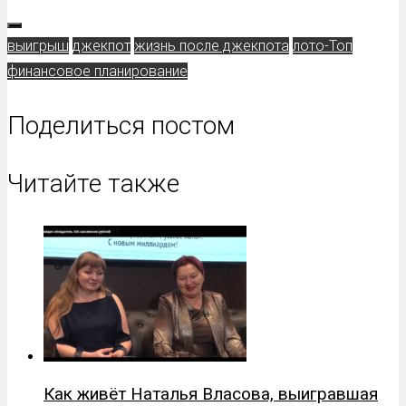
выигрыш
джекпот
жизнь после джекпота
лото-Топ
финансовое планирование
Поделиться постом
Читайте также
Как живёт Наталья Власова, выигравшая