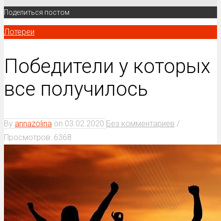
Поделиться постом
Лотереи
Победители у которых
все получилось
By
annazolina
on
03.02.2020
Без комментариев
/
Просмотров: 6368