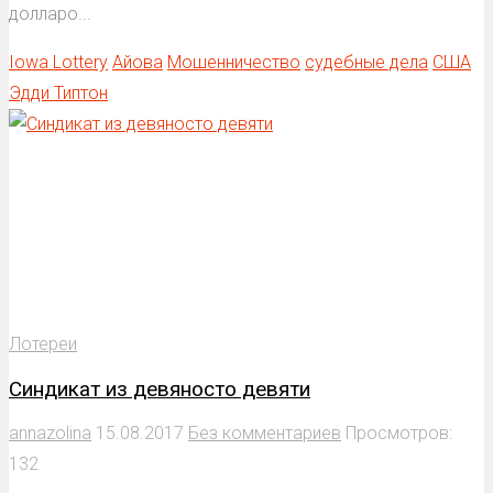
долларо...
Iowa Lottery
Айова
Мошенничество
судебные дела
США
Эдди Типтон
Лотереи
Синдикат из девяносто девяти
annazolina
15.08.2017
Без комментариев
Просмотров:
132