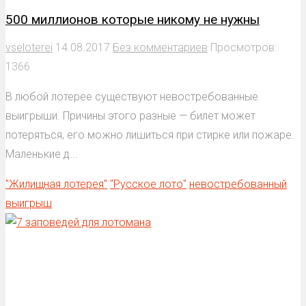
500 миллионов которые никому не нужны
vseloterei
14.08.2017
Без комментариев
Просмотров:
1366
В любой лотерее существуют невостребованные
выигрыши. Причины этого разные — билет может
потеряться, его можно лишиться при стирке или пожаре.
Маленькие д...
"Жилищная лотерея"
"Русское лото"
невостребованный
выигрыш