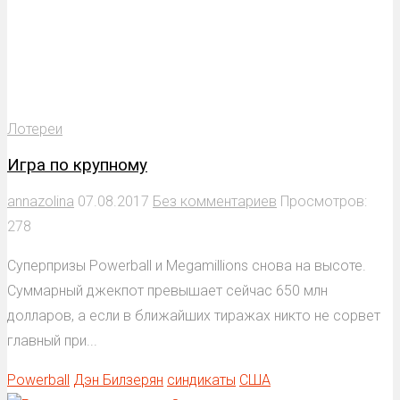
Лотереи
Игра по крупному
annazolina
07.08.2017
Без комментариев
Просмотров:
278
Суперпризы Powerball и Megamillions снова на высоте.
Суммарный джекпот превышает сейчас 650 млн
долларов, а если в ближайших тиражах никто не сорвет
главный при...
Powerball
Дэн Билзерян
синдикаты
США