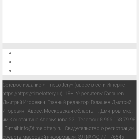
О проекте
Обратная связь
Анонсы, мероприятия, события
Сетевое издание «TimeLottery» (адрес в сети Интернет -
https://https://timelottery.ru). 18+. Учредитель: Галашев
Дмитрий Игоревич. Главный редактор: Галашев Дмитрий
Игоревич | Адрес: Московская область, г. Дмитров, мкр.
им Константина Аверьянова 22 | Телефон: 8 966 168 79 98
| E-mail: info@timelottery.ru | Свидетельство о регистрации
средств массовой информации: ЭЛ № ФС 77 - 76845