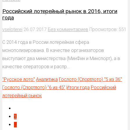
Российский лотерейный рынок в 2016, итоги
года
vseloterei
26.07.2017
Без комментариев
Просмотров: 551
С 2014 года в России лотерейная сфера
монополизирована. В качестве организаторов
выступают два министерства (МинФин и Минспорт), а в
качестве операторов и распр...
"Русское лото"
Аналитика
Гослото (Спортлото) "5 из 36"
Гослото (Спортлото) "6 из 45"
Итоги года
Российский
лотерейный рынок
1
…