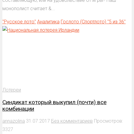
составляющую, или на удовольствие от игры? Наш
монополист считает &...
"Русское лото"
Аналитика
Гослото (Спортлото) "5 из 36"
Лотереи
Синдикат который выкупил (почти) все
комбинации
annazolina
31.07.2017
Без комментариев
Просмотров:
3327