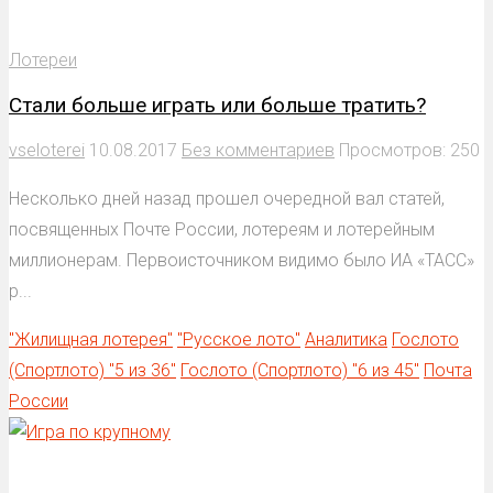
Лотереи
Стали больше играть или больше тратить?
vseloterei
10.08.2017
Без комментариев
Просмотров: 250
Несколько дней назад прошел очередной вал статей,
посвященных Почте России, лотереям и лотерейным
миллионерам. Первоисточником видимо было ИА «ТАСС»
р...
"Жилищная лотерея"
"Русское лото"
Аналитика
Гослото
(Спортлото) "5 из 36"
Гослото (Спортлото) "6 из 45"
Почта
России