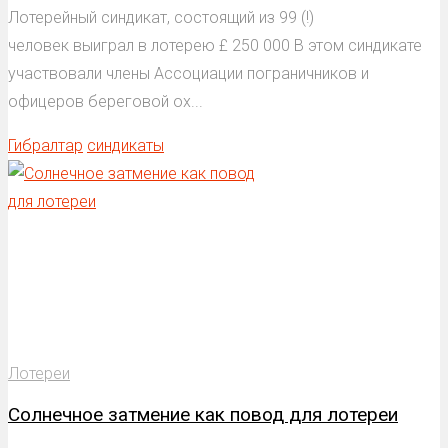
Лотерейный синдикат, состоящий из 99 (!)
человек выиграл в лотерею £ 250 000 В этом синдикате
участвовали члены Ассоциации пограничников и
офицеров береговой ох...
Гибралтар
синдикаты
Лотереи
Солнечное затмение как повод для лотереи