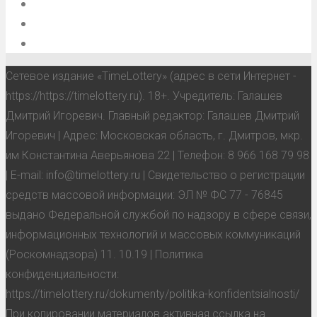
О проекте
Обратная связь
Анонсы, мероприятия, события
Сетевое издание «TimeLottery» (адрес в сети Интернет -
https://https://timelottery.ru). 18+. Учредитель: Галашев
Дмитрий Игоревич. Главный редактор: Галашев Дмитрий
Игоревич | Адрес: Московская область, г. Дмитров, мкр.
им Константина Аверьянова 22 | Телефон: 8 966 168 79 98
| E-mail: info@timelottery.ru | Свидетельство о регистрации
средств массовой информации: ЭЛ № ФС 77 - 76845
выдано Федеральной службой по надзору в сфере связи,
информационных технологий и массовых коммуникаций
(Роскомнадзора) 11. 10.19 | Политика
конфиденциальности:
https://timelottery.ru/dokumenty/politika-konfidentsialnosti/
При копировании материалов активная ссылка на