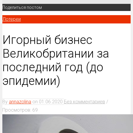
Поделиться постом
Лотереи
Игорный бизнес
Великобритании за
последний год (до
эпидемии)
By
annazolina
on
01.06.2020
Без комментариев
/
Просмотров: 69