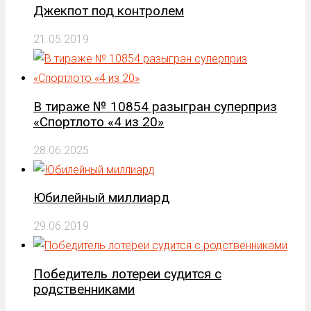
Джекпот под контролем
21.05.2019
В тираже № 10854 разыгран суперприз
«Спортлото «4 из 20»
28.06.2025
Юбилейный миллиард
29.06.2019
Победитель лотереи судится с
родственниками