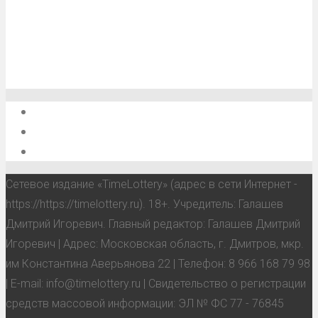
О проекте
Обратная связь
Анонсы, мероприятия, события
Сетевое издание «TimeLottery» (адрес в сети Интернет -
https://https://timelottery.ru). 18+. Учредитель: Галашев
Дмитрий Игоревич. Главный редактор: Галашев Дмитрий
Игоревич | Адрес: Московская область, г. Дмитров, мкр.
им Константина Аверьянова 22 | Телефон: 8 966 168 79 98
| E-mail: info@timelottery.ru | Свидетельство о регистрации
средств массовой информации: ЭЛ № ФС 77 - 76845