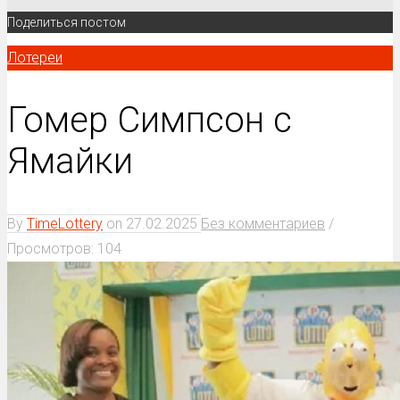
Поделиться постом
Лотереи
Гомер Симпсон с
Ямайки
By
TimeLottery
on
27.02.2025
Без комментариев
/
Просмотров: 104