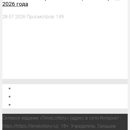
2026 года
28.07.2026
Просмотров: 149
О проекте
Обратная связь
Анонсы, мероприятия, события
Сетевое издание «TimeLottery» (адрес в сети Интернет -
https://https://timelottery.ru). 18+. Учредитель: Галашев