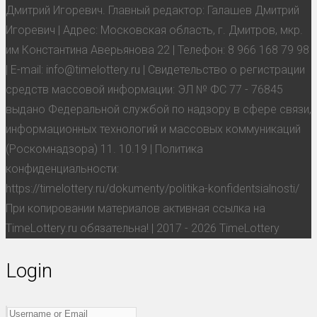
Дмитрий Игоревич. Главный редактор: Галашев Дмитрий
Игоревич | Адрес: Московская область, г. Дмитров, мкр.
им Константина Аверьянова 22 | Телефон: 8 966 168 79 98
| E-mail: info@timelottery.ru | Свидетельство о регистрации
средств массовой информации: ЭЛ № ФС 77 - 76845
выдано Федеральной службой по надзору в сфере связи,
информационных технологий и массовых коммуникаций
(Роскомнадзора) 11. 10.19 | Политика
конфиденциальности:
https://timelottery.ru/dokumenty/politika-konfidentsialnosti/
При копировании материалов активная ссылка на
TimeLottery.ru обязательна! | 2017 - 2026 TimeLottery
Login