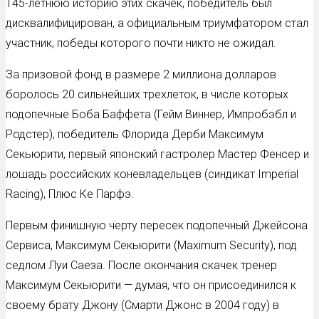
145-летнюю историю этих скачек, победитель был
дисквалифицирован, а официальным триумфатором стал
участник, победы которого почти никто не ожидал.
За призовой фонд в размере 2 миллиона долларов
боролось 20 сильнейших трехлеток, в числе которых
подопечные Боба Баффета (Гейм Виннер, Импробэбл и
Родстер), победитель Флорида Дерби Максимум
Секьюрити, первый японский гастролер Мастер Фенсер и
лошадь российских коневладельцев (синдикат Imperial
Racing), Плюс Ке Парфэ.
Первым финишную черту пересек подопечный Джейсона
Сервиса, Максимум Секьюрити (Maximum Security), под
седлом Луи Саеза. После окончания скачек тренер
Максимум Секьюрити — думая, что он присоединился к
своему брату Джону (Смарти Джонс в 2004 году) в