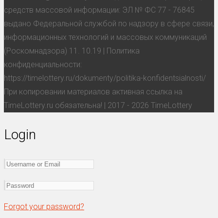
средств массовой информации: ЭЛ № ФС 77 - 76845
выдано Федеральной службой по надзору в сфере связи,
информационных технологий и массовых коммуникаций
(Роскомнадзора) 11. 10.19 | Политика
конфиденциальности:
https://timelottery.ru/dokumenty/politika-konfidentsialnosti/
При копировании материалов активная ссылка на
TimeLottery.ru обязательна! | 2017 - 2026 TimeLottery
Login
Forgot your password?