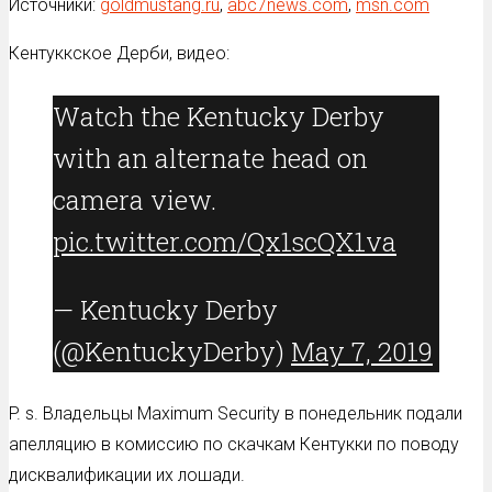
Источники:
goldmustang.ru
,
abc7news.com
,
msn.com
Кентуккское Дерби, видео:
Watch the Kentucky Derby
with an alternate head on
camera view.
pic.twitter.com/Qx1scQX1va
— Kentucky Derby
(@KentuckyDerby)
May 7, 2019
P. s. Владельцы Maximum Security в понедельник подали
апелляцию в комиссию по скачкам Кентукки по поводу
дисквалификации их лошади.