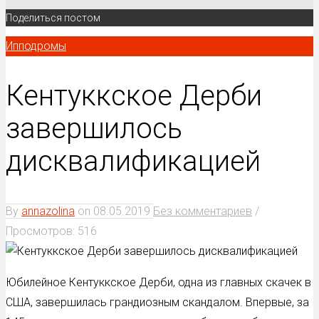
Поделиться постом
Ипподромы
Кентуккское Дерби
завершилось
дисквалификацией
By
annazolina
on
08.05.2019
Без комментариев
/
Просмотров: 516
Юбилейное Кентуккское Дерби, одна из главных скачек в
США, завершилась грандиозным скандалом. Впервые, за