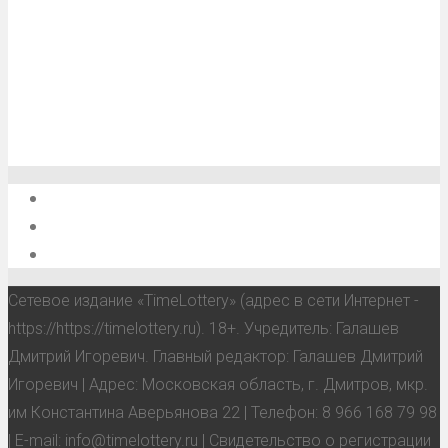
О проекте
Обратная связь
Анонсы, мероприятия, события
Сетевое издание «TimeLottery» (адрес в сети Интернет -
https://https://timelottery.ru). 18+. Учредитель: Галашев
Дмитрий Игоревич. Главный редактор: Галашев Дмитрий
Игоревич | Адрес: Московская область, г. Дмитров, мкр.
им Константина Аверьянова 22 | Телефон: 8 966 168 79 98
| E-mail: info@timelottery.ru | Свидетельство о регистрации