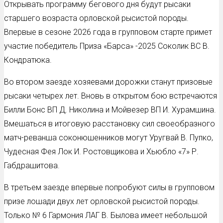
Открывать программу бегового дня будут рысаки
старшего возраста орловской рысистой породы.
Впервые в сезоне 2026 года в групповом старте примет
участие победитель Приза «Барса» -2025 Соколик ВС В.
Кондратюка.
Во втором заезде хозяевами дорожки станут призовые
рысаки четырех лет. Вновь в открытом бою встречаются
Билли Бонс ВП Д. Николина и Мойвезер ВП И. Хурамшина.
Вмешаться в итоговую расстановку сил своеобразного
матч-реванша соконюшенников могут Уругвай В. Пупко,
Чудесная Фея Лок И. Ростовщикова и Хьюбло «7» Р.
Габдрашитова.
В третьем заезде впервые попробуют силы в групповом
призе лошади двух лет орловской рысистой породы.
Только № 6 Гармония ЛАГ В. Былова имеет небольшой