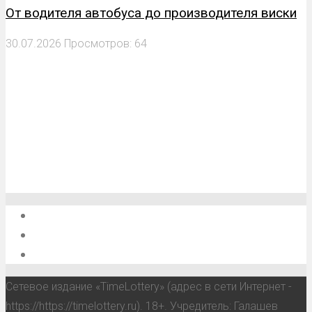
От водителя автобуса до производителя виски
30.07.2026
Просмотров: 64
О проекте
Обратная связь
Анонсы, мероприятия, события
Сетевое издание «TimeLottery» (адрес в сети Интернет -
https://https://timelottery.ru). 18+. Учредитель: Галашев