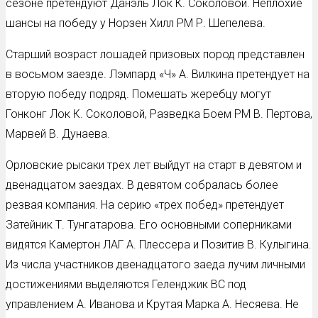
сезоне претендуют Данэль Лок К. Соколовой. Неплохие
шансы на победу у Норзен Хилл РМ Р. Шепелева.
Старший возраст лошадей призовых пород представлен
в восьмом заезде. Лэмпард «Ч» А. Вилкина претендует на
вторую победу подряд. Помешать жеребцу могут
Гонконг Лок К. Соколовой, Разведка Боем РМ В. Пертова,
Марвей В. Дунаева.
Орловские рысаки трех лет выйдут на старт в девятом и
двенадцатом заездах. В девятом собралась более
резвая компания. На серию «трех побед» претендует
Затейник Т. Тунгатарова. Его основными соперниками
видятся Камертон ЛАГ А. Плессера и Позитив В. Кулыгина.
Из числа участников двенадцатого заеда лучим личными
достижениями выделяются Геленджик ВС под
управлением А. Иванова и Крутая Марка А. Несяева. Не