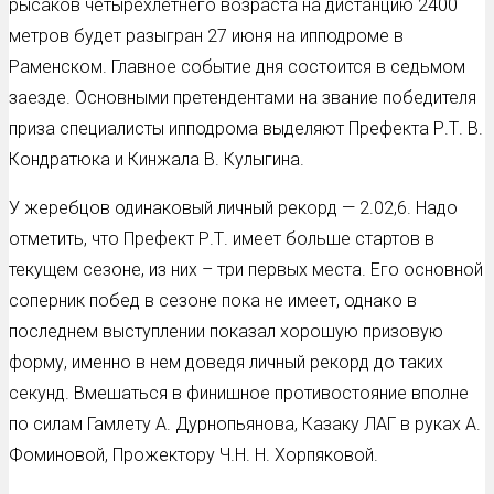
рысаков четырехлетнего возраста на дистанцию 2400
метров будет разыгран 27 июня на ипподроме в
Раменском. Главное событие дня состоится в седьмом
заезде. Основными претендентами на звание победителя
приза специалисты ипподрома выделяют Префекта Р.Т. В.
Кондратюка и Кинжала В. Кулыгина.
У жеребцов одинаковый личный рекорд — 2.02,6. Надо
отметить, что Префект Р.Т. имеет больше стартов в
текущем сезоне, из них – три первых места. Его основной
соперник побед в сезоне пока не имеет, однако в
последнем выступлении показал хорошую призовую
форму, именно в нем доведя личный рекорд до таких
секунд. Вмешаться в финишное противостояние вполне
по силам Гамлету А. Дурнопьянова, Казаку ЛАГ в руках А.
Фоминовой, Прожектору Ч.Н. Н. Хорпяковой.