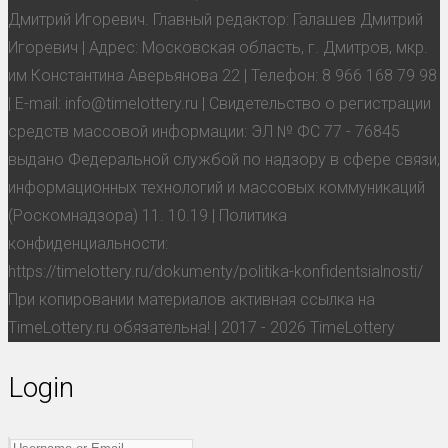
Дмитрий Игоревич. Главный редактор: Галашев Дмитрий
Игоревич | Адрес: Московская область, г. Дмитров, мкр.
им Константина Аверьянова 22 | Телефон: 8 966 168 79 98
| E-mail: info@timelottery.ru | Свидетельство о регистрации
средств массовой информации: ЭЛ № ФС 77 - 76845
выдано Федеральной службой по надзору в сфере связи,
информационных технологий и массовых коммуникаций
(Роскомнадзора) 11. 10.19 | Политика
конфиденциальности:
https://timelottery.ru/dokumenty/politika-konfidentsialnosti/
При копировании материалов активная ссылка на
TimeLottery.ru обязательна! | 2017 - 2026 TimeLottery
Login