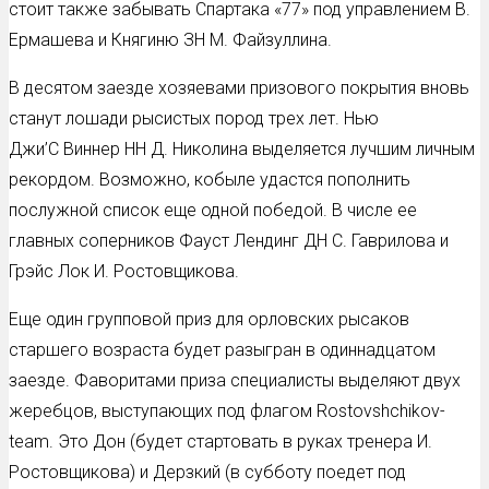
стоит также забывать Спартака «77» под управлением В.
Ермашева и Княгиню ЗН М. Файзуллина.
В десятом заезде хозяевами призового покрытия вновь
станут лошади рысистых пород трех лет. Нью
Джи’С Виннер НН Д. Николина выделяется лучшим личным
рекордом. Возможно, кобыле удастся пополнить
послужной список еще одной победой. В числе ее
главных соперников Фауст Лендинг ДН С. Гаврилова и
Грэйс Лок И. Ростовщикова.
Еще один групповой приз для орловских рысаков
старшего возраста будет разыгран в одиннадцатом
заезде. Фаворитами приза специалисты выделяют двух
жеребцов, выступающих под флагом Rostovshchikov-
team. Это Дон (будет стартовать в руках тренера И.
Ростовщикова) и Дерзкий (в субботу поедет под