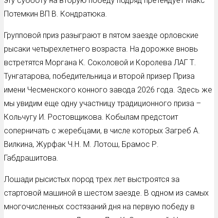
эту субботу на вторую победу подряд претендует Макс
Потемкин ВП В. Кондратюка.
Групповой приз разыграют в пятом заезде орловские
рысаки четырехлетнего возраста. На дорожке вновь
встретятся Моргана К. Соколовой и Королева ЛАГ Т.
Тунгатарова, победительница и второй призер Приза
имени Чесменского конного завода 2026 года. Здесь же
мы увидим еще одну участницу традиционного приза –
Кольчугу И. Ростовщикова. Кобылам предстоит
соперничать с жеребцами, в числе которых Загреб А.
Вилкина, Журфак Ч.Н. М. Лотош, Брамос Р.
Габдрашитова.
Лошади рысистых пород трех лет выстроятся за
стартовой машиной в шестом заезде. В одном из самых
многочисленных состязаний дня на первую победу в